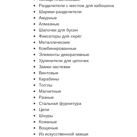
Разделители с местом для кабошона
Шарики-разделители
Ажурные
Алмазные
Шапочки для бусин
Фиксаторы для серёг
Металлические
Комбинированные
Элементы декоративные
Удлинители для цепочек
Замки-застежки
Винтовые
Карабины
Тогглы
Магнитные
Разные
Стальная фурнитура
Цепи
Шнуры
Кожаные
Вощеные
Из искусственной замши