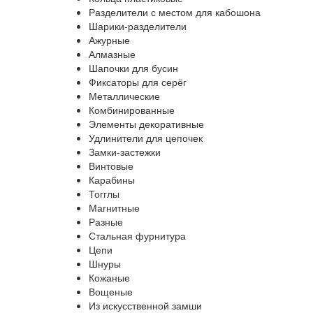
Разделители с местом для кабошона
Шарики-разделители
Ажурные
Алмазные
Шапочки для бусин
Фиксаторы для серёг
Металлические
Комбинированные
Элементы декоративные
Удлинители для цепочек
Замки-застежки
Винтовые
Карабины
Тогглы
Магнитные
Разные
Стальная фурнитура
Цепи
Шнуры
Кожаные
Вощеные
Из искусственной замши