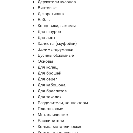
Держатели кулонов
Винтовые
Декоративные
Бейлы
Концевики, зажимы
Для шнуров
Для лент
Каллоты (скуфейки)
Зажимы-пружинки
Бусины обжимные
Основы
Для колец
Для брошей
Для серег
Для кабошона
Для браслетов
Для заколок
Разделители, коннекторы
Пластиковые
Металлические
Расширители
Кольца металлические
Кольца пластиковые